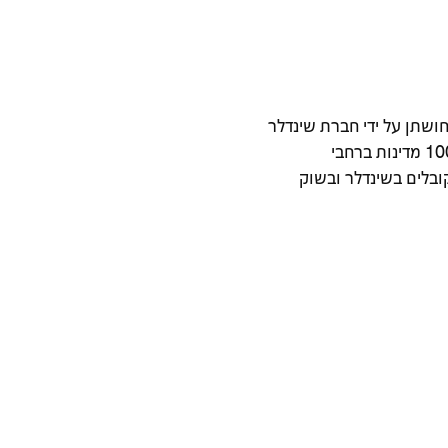
יצרת מתחזקת ומחדשת מעליות לבתים משותפים ולמוסדות ציבור. בשנת 1996 נרכשה נחושתן על ידי חברת שינדלר
השוויצרית, יצרנית המעליות והדרגנועים המובילה באירופה והשניה בגודלה בעולם. שינדלר מעסיקה כ- 67.000 עובדים ביותר מ100 מדינות ברחבי
קובלים בשינדלר ובשוק