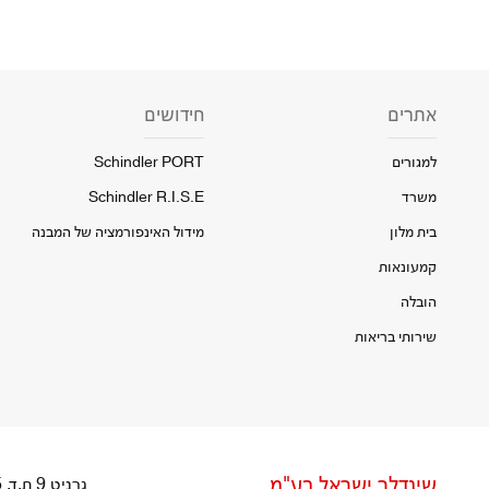
אתרים
חידושים
למגורים
Schindler PORT
משרד
Schindler R.I.S.E
בית מלון
מידול האינפורמציה של המבנה
קמעונאות
הובלה
שירותי בריאות
שינדלר ישראל בע"מ
גרניט 9 ת.ד. 9715