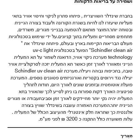
ושמירה על בריאות הלקוחות
בחברת שינדלר השוויצרית , פיתחו פתרון לניקוי וחיטוי אוויר בתאי
מעליות שיעזרו לנו לחיות בשגרת הקורונה ולעבוד בצורה הגיינית
ובטוחה יותר.המוצר מותאם להטמעה בבנייני מגורים, משרדים,
מתחמים מסחריים ומעליות בתוך קניונים.על ידי שימוש בטכנולוגיות
מעולם הבריאות הקיימות בארץ ובעולם, פיתחה שינדלר את "
Schindler clean air" הפועל בטכנולוגית uv-c light
technology מערכת ניקוי אוויר, הדואגת לשמור על תא המעלית
הגייני ומאוורר לאורך זמן כאשר תא המעלית יזכה לסרקולציית אוויר
טובה, בתכיפות גבוהה ויעילה.מערכת Schindler uv clean air
יעילה נגד וירוסים בקטריות ואורגניזמים פטוגנים נוספים. המערכת
פועלת אוטומטית ובזמנים שונים לאורך היום, תודות לתהליך
סניטציה האורך דקות ספורות בו ניתן לסייע לכך שהאוויר בתא
המעלית יהיה נקי יותר מחיידקים לאורך זמן וסביבתעבודה או מגורים
הגיינית יותר.המערכת האמורה עוצבה בשינדלר שוויץ בצורה
אלגנטית כך שתראה חלק אינטגרלי מהעיצוב הכולל של המעלית .
עלות משוערת כולל התקנה כ 3200 ₪ לפני מע"מ.