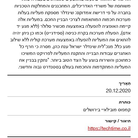
משותפת של משרדי האדריכלים, המתכננים והמחלקות הטכניות
בחברה על פי דרישת אמדוקס: שינדלר מספקת מעליות בעלות
מערכות חכמות המותאמות לצרכי הבניין החכם. במעליות אלה
קיימת האופציה להפעלה באמצעות מכשיר סלולר (ללא מגע יד
אדם), הפעלת מערכות בקרת כניסה (ספידגייט) וכמו כן ניתן יהיה
להתאים את המעליות להפעלה באמצעות מערכת קולית ללא שילוב
מגע כלל. מנכ"לית שינדלר ישראל ענת כהן, מסרה כי חרף כל
האתגרים עבודות הבנייה והתקנת המעליות לפרויקט המשיכו
כמתוכנן והשירות בוצע על הצד הטוב ביותר. "נתקין בבניין את
המעליות המתקדמות והחכמות בעולם בסטנדרט גבוה וחדשני.
20.12.2020
קמפוס מובילאיי בירושלים
https://techtime.co.il