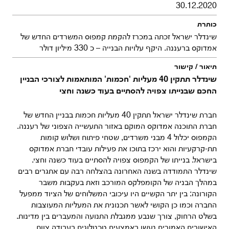
30.12.2020
שינדלר ישראל זכתה במכרז להקמת קמפוס המשרדים החדש של
אמדוקס ברעננה. היקף עלויות הבנייה – כ 330 מיליון דולר
שינדלר תתקין 40 מעליות 'חכמות' המותאמות לצורכי הבניין
החכם שבנייתו צפויה להסתיים בעוד כשנה וחצי
חברת שינדלר ישראל תתקין 40 מעליות חכמות בבניין החדש של
חברת התוכנה אמדוקס המוקם באזור התעשייה הצפוני של רעננה.
הקמפוס יכלול 4 מבני משרדים, שטחי פיתוח ושלוש קומות
תת-קרקעיות והוא ירכז בתוכו את פעילות עובדי חברת אמדוקס
בישראל. בנייתו של הקמפוס צפויה להסתיים בעוד כשנה וחצי.
שינדלר התמודדה בשנה האחרונה בהצלחה רבה עם אתגרים רבים
במהלך הבניה של הקומפלקס המורכב וזאת בעקבות משבר
הקורונה: בין יתר הקשיים היו עיכובי המשלוחים של הציוד ממפעל
החברה וכמו כן הקושי לאשר תכנונית את המעליות המעוצבות
בשלט הרחוק, צורך שנבע ממגבלת התנועה והמעברים בין מדינות.
האישורים האמורים נעשו באמצעים טכנולוגים בעבודה צוות