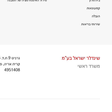
בית מלון
מידול האינפורמציה של המבנה
קמעונאות
הובלה
שירותי בריאות
שינדלר ישראל בע"מ
גרניט 9 ת.ד. 9715
קרית אריה, פ
משרד ראשי
4951408