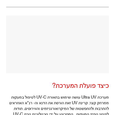
כיצד פועלת המערכת?
מערכת Ultra UV עושה שימוש בתאורת UV-C לטיפול במעקות
ממרחק קצר. קרינת UV זאת הורסת את הדנא וה- רנ"א האחראים
להתרבות ולהתפשטות של המיקרואורגניזמים והווירוסים. תודות
לחיטוי הפיזי המעקות , המתבצע על ידי טכנולוגיית נורת UV-C